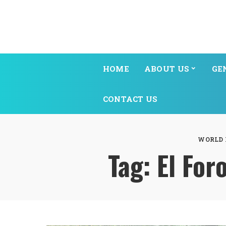
HOME
ABOUT US
GE
CONTACT US
WORLD 
Tag:
El For