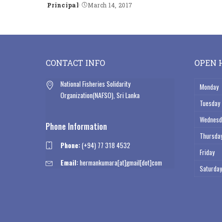
Principal
March 14, 2017
Posted
by
CONTACT INFO
OPEN 
National Fisheries Solidarity
Monday
Organization(NAFSO), Sri Lanka
Tuesday
Wednesd
Phone Information
Thursda
Phone:
(+94) 77 318 4532
Friday
Email:
hermankumara[at]gmail[dot]com
Saturday