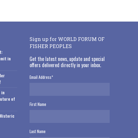
Sign up for WORLD FORUM OF
FISHER PEOPLES
t:
mit in
Get the latest news, update and special
offers delivered directly in your inbox.
der
Email Address
*
!
 in
Future of
First Name
Historic
Last Name