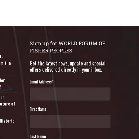
Sign up for WORLD FORUM OF
FISHER PEOPLES
t:
mit in
Get the latest news, update and special
offers delivered directly in your inbox.
der
Email Address
*
!
 in
Future of
First Name
Historic
Last Name